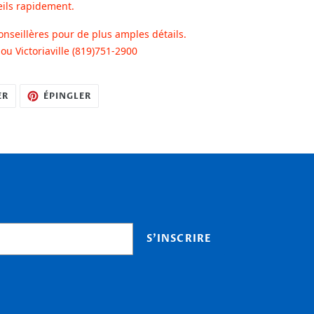
eils rapidement.
onseillères pour de plus amples détails.
u Victoriaville (819)751-2900
TWEETER
ÉPINGLER
ER
ÉPINGLER
SUR
SUR
TWITTER
PINTEREST
S'INSCRIRE