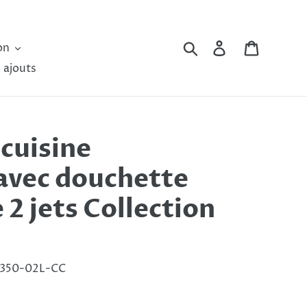
Rechercher
Se connecter
Panier
on
 ajouts
cuisine
avec douchette
 2 jets Collection
9350-02L-CC