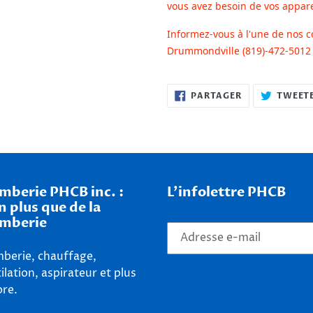
vous avez besoin de vos appar
Informez-vous à l'une de nos c
Drummondville (819)-472-5012 o
PARTAGER
PARTAGER
TWEET
SUR
FACEBOOK
mberie PHCB inc. :
L'infolettre PHCB
n plus que de la
mberie
berie, chauffage,
ilation, aspirateur et plus
re.