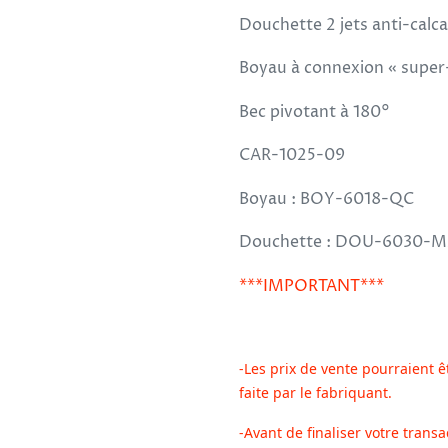
à
Douchette 2 jets anti-calc
votre
Boyau à connexion « super
panier
Bec pivotant à 180°
CAR-1025-09
Boyau : BOY-6018-QC
Douchette : DOU-6030-M
***IMPORTANT***
-Les prix de vente pourraient ê
faite par le fabriquant.
-Avant de finaliser votre transa