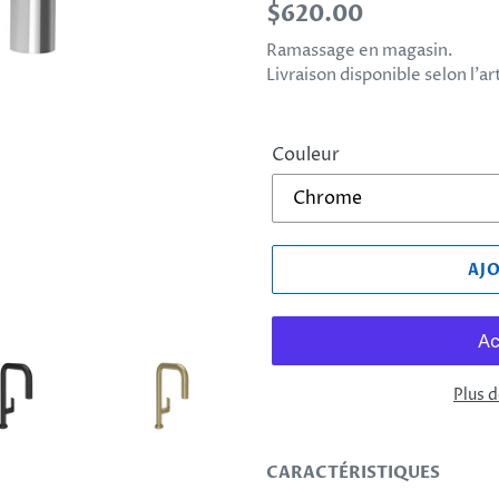
Prix
$620.00
normal
Ramassage en magasin.
Livraison disponible selon l’a
Couleur
AJ
Plus 
Ajout
d'un
CARACTÉRISTIQUES
produit