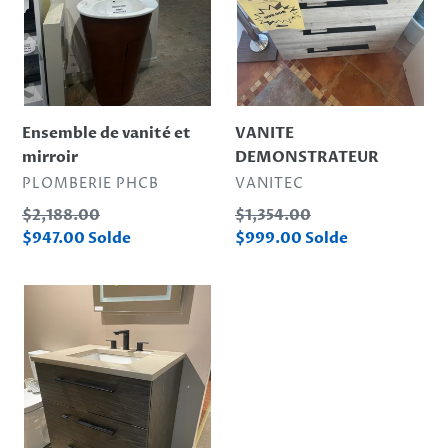
Ensemble de vanité et
VANITE
mirroir
DEMONSTRATEUR
DISTRIBUTEUR
DISTRIBUTEUR
PLOMBERIE PHCB
VANITEC
Prix
Prix
$2,188.00
$1,354.00
normal
normal
Prix
Prix
$947.00
Solde
$999.00
Solde
réduit
réduit
Vanité
Vanitec