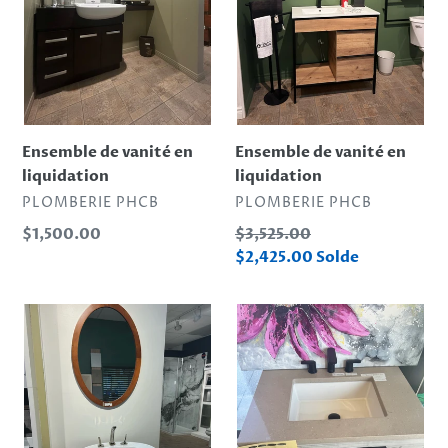
i
o
n
:
Ensemble de vanité en
Ensemble de vanité en
liquidation
liquidation
DISTRIBUTEUR
DISTRIBUTEUR
PLOMBERIE PHCB
PLOMBERIE PHCB
Prix
Prix
$1,500.00
$3,525.00
normal
normal
Prix
$2,425.00
Solde
réduit
Ensemble
VANITE
de
DEMONSTRATEUR
vanité
et
mirroir