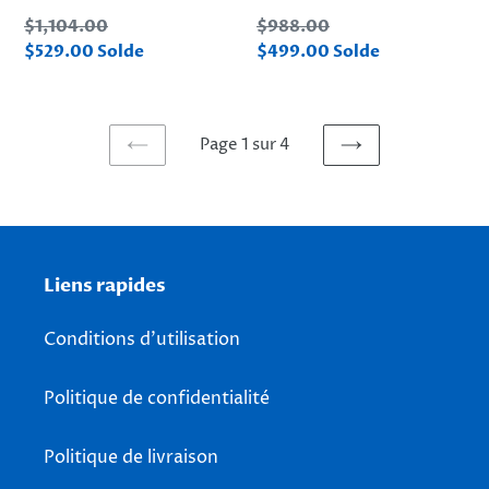
Prix
Prix
$1,104.00
$988.00
normal
normal
Prix
Prix
$529.00
Solde
$499.00
Solde
réduit
réduit
Page 1 sur 4
PAGE
PAGE
PRÉCÉDENTE
SUIVANTE
Liens rapides
Conditions d'utilisation
Politique de confidentialité
Politique de livraison