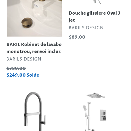
i
renvoi
inclus
o
Douche glissiere Oval 3
jet
n
DISTRIBUTEUR
BARILS DESIGN
Prix
$89.00
:
normal
BARIL Robinet de lavabo
monotrou, renvoi inclus
DISTRIBUTEUR
BARILS DESIGN
Prix
$389.00
normal
Prix
$249.00
Solde
réduit
EXKI
KIT
Robinet
DE
avec
DOUCHE
bec
2
à
FONCTION
ressort
TENZO