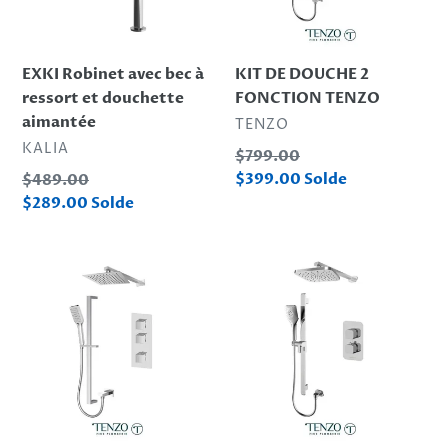
et
douchette
aimantée
EXKI Robinet avec bec à
KIT DE DOUCHE 2
ressort et douchette
FONCTION TENZO
aimantée
DISTRIBUTEUR
TENZO
DISTRIBUTEUR
KALIA
Prix
$799.00
normal
Prix
Prix
$399.00
Solde
$489.00
réduit
normal
Prix
$289.00
Solde
réduit
Kit
Kit
de
de
douche
douche,
EXTENZA
2
3
fonctions
fonctions,
TENZO
Slick