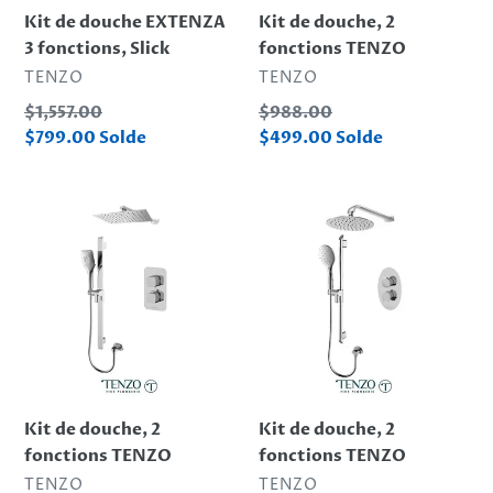
Kit de douche EXTENZA
Kit de douche, 2
3 fonctions, Slick
fonctions TENZO
DISTRIBUTEUR
DISTRIBUTEUR
TENZO
TENZO
Prix
Prix
$1,557.00
$988.00
normal
normal
Prix
Prix
$799.00
Solde
$499.00
Solde
réduit
réduit
Kit
Kit
de
de
douche,
douche,
2
2
fonctions
fonctions
TENZO
TENZO
Kit de douche, 2
Kit de douche, 2
fonctions TENZO
fonctions TENZO
DISTRIBUTEUR
DISTRIBUTEUR
TENZO
TENZO