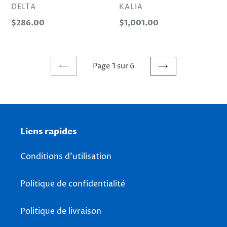
DISTRIBUTEUR
DISTRIBUTEUR
DELTA
KALIA
Prix
Prix
$286.00
$1,001.00
normal
normal
Page 1 sur 6
PAGE
PAGE
PRÉCÉDENTE
SUIVANTE
Liens rapides
Conditions d'utilisation
Politique de confidentialité
Politique de livraison