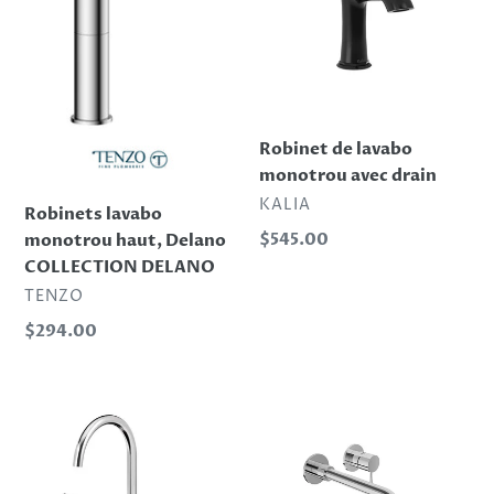
i
Delano
avec
o
COLLECTION
drain
DELANO
n
:
Robinet de lavabo
monotrou avec drain
DISTRIBUTEUR
KALIA
Robinets lavabo
Prix
$545.00
monotrou haut, Delano
normal
COLLECTION DELANO
DISTRIBUTEUR
TENZO
Prix
$294.00
normal
Robinet
Robinet
de
de
lavabo
lavabo
8
mural