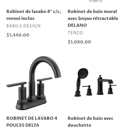
DELANO
Robinet de lavabo 8″ c/c,
Robinet de bain mural
renvoi inclus
avec boyau rétractable
DELANO
DISTRIBUTEUR
BARILS DESIGN
DISTRIBUTEUR
TENZO
Prix
$1,440.00
normal
Prix
$1,080.00
normal
ROBINET
Robinet
DE
de
LAVABO
bain
4
avec
POUCES
douchette
DELTA
ROBINET DE LAVABO 4
Robinet de bain avec
POUCES DELTA
douchette