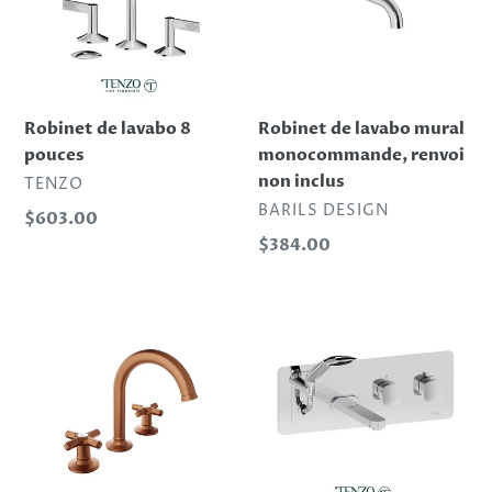
pouces
monocommande,
renvoi
non
inclus
Robinet de lavabo 8
Robinet de lavabo mural
pouces
monocommande, renvoi
non inclus
DISTRIBUTEUR
TENZO
DISTRIBUTEUR
BARILS DESIGN
Prix
$603.00
normal
Prix
$384.00
normal
Robinet
Robinet
de
de
lavabo
bain
8″
mural
c/c,
avec
renvoi
boyau
inclus
rétractable