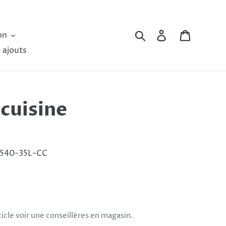
Rechercher
Se connecter
Panier
on
 ajouts
cuisine
540-35L-CC
rticle voir une conseillères en magasin.