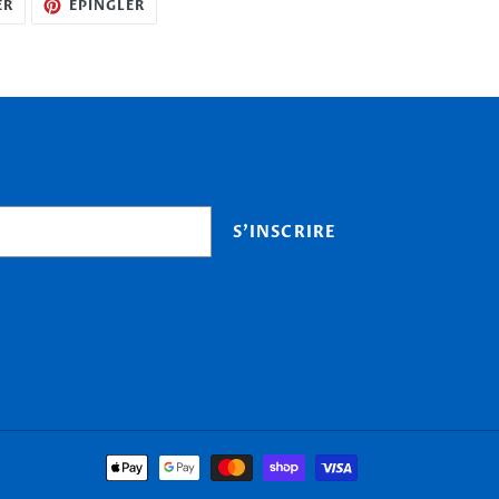
TWEETER
ÉPINGLER
ER
ÉPINGLER
SUR
SUR
TWITTER
PINTEREST
S'INSCRIRE
Moyens
de