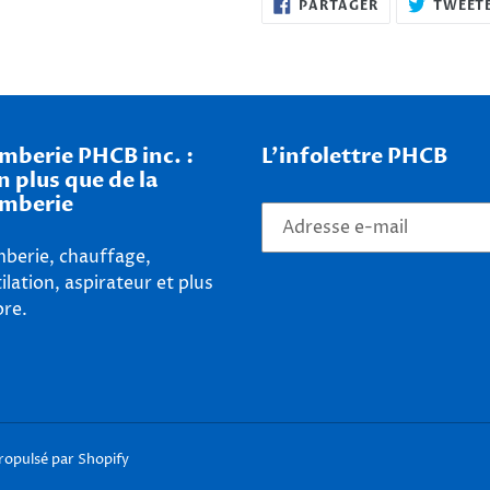
PARTAGER
PARTAGER
TWEET
SUR
FACEBOOK
mberie PHCB inc. :
L'infolettre PHCB
n plus que de la
mberie
berie, chauffage,
ilation, aspirateur et plus
re.
opulsé par Shopify