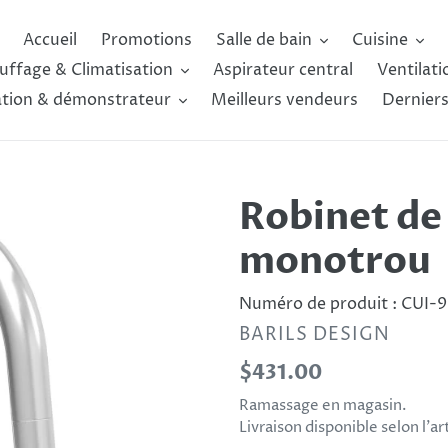
Accueil
Promotions
Salle de bain
Cuisine
uffage & Climatisation
Aspirateur central
Ventilati
ation & démonstrateur
Meilleurs vendeurs
Derniers
Robinet de 
monotrou
Numéro de produit :
CUI-9
DISTRIBUTEUR
BARILS DESIGN
Prix
$431.00
normal
Ramassage en magasin.
Livraison disponible selon l’a