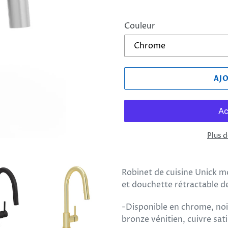
Couleur
AJ
Plus 
Ajout
d'un
Robinet de cuisine Unick 
produit
et douchette rétractable de
à
votre
-Disponible en chrome, noir,
panier
bronze vénitien, cuivre sati