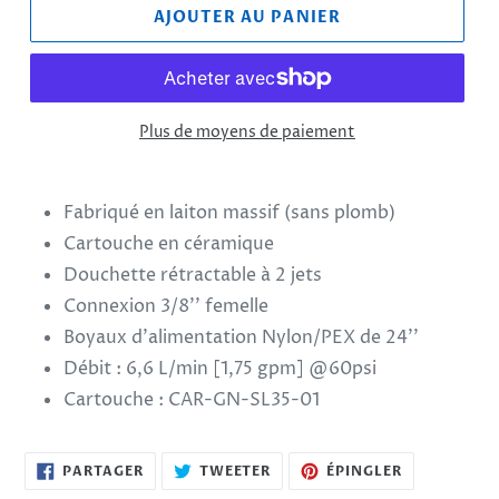
AJOUTER AU PANIER
Plus de moyens de paiement
Ajout
d'un
Fabriqué en laiton massif (sans plomb)
produit
Cartouche en céramique
à
votre
Douchette rétractable à 2 jets
panier
Connexion 3/8'' femelle
Boyaux d'alimentation Nylon/PEX de 24''
Débit : 6,6 L/min [1,75 gpm] @60psi
Cartouche : CAR-GN-SL35-01
PARTAGER
TWEETER
ÉPINGLER
PARTAGER
TWEETER
ÉPINGLER
SUR
SUR
SUR
FACEBOOK
TWITTER
PINTEREST