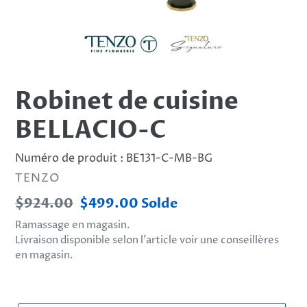
Robinet de cuisine
BELLACIO-C
Numéro de produit :
BE131-C-MB-BG
DISTRIBUTEUR
TENZO
Prix
$924.00
Prix
$499.00
Solde
normal
réduit
Ramassage en magasin.
Livraison disponible selon l’article voir une conseillères
en magasin.