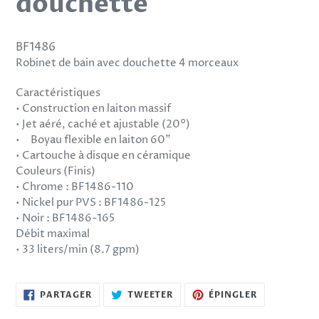
douchette
BF1486
Robinet de bain avec douchette 4 morceaux
Caractéristiques
• Construction en laiton massif
• Jet aéré, caché et ajustable (20°)
• Boyau flexible en laiton 60”
• Cartouche à disque en céramique
Couleurs (Finis)
• Chrome : BF1486-110
• Nickel pur PVS : BF1486-125
• Noir : BF1486-165
Débit maximal
• 33 liters/min (8.7 gpm)
PARTAGER
TWEETER
ÉPINGLER
PARTAGER
TWEETER
ÉPINGLER
SUR
SUR
SUR
FACEBOOK
TWITTER
PINTEREST