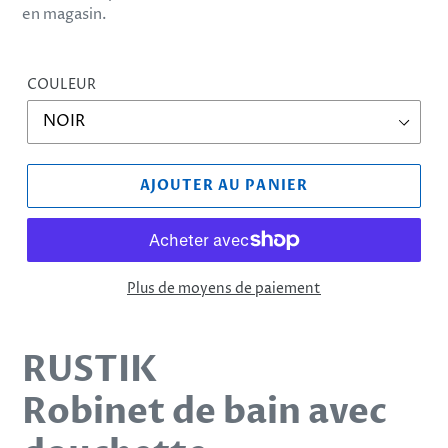
en magasin.
COULEUR
AJOUTER AU PANIER
Plus de moyens de paiement
Ajout
d'un
RUSTIK
produit
à
Robinet de bain avec
votre
panier