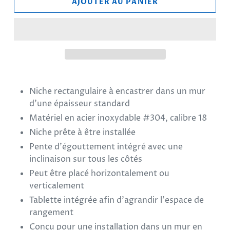
AJOUTER AU PANIER
Ajout
d'un
Niche rectangulaire à encastrer dans un mur
produit
d'une épaisseur standard
à
Matériel en acier inoxydable #304, calibre 18
votre
panier
Niche prête à être installée
Pente d'égouttement intégré avec une
inclinaison sur tous les côtés
Peut être placé horizontalement ou
verticalement
Tablette intégrée afin d'agrandir l'espace de
rangement
Conçu pour une installation dans un mur en