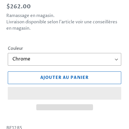
Prix
$262.00
normal
Ramassage en magasin.
Livraison disponible selon l’article voir une conseillères
en magasin.
Couleur
AJOUTER AU PANIER
Ajout
d'un
BF1285