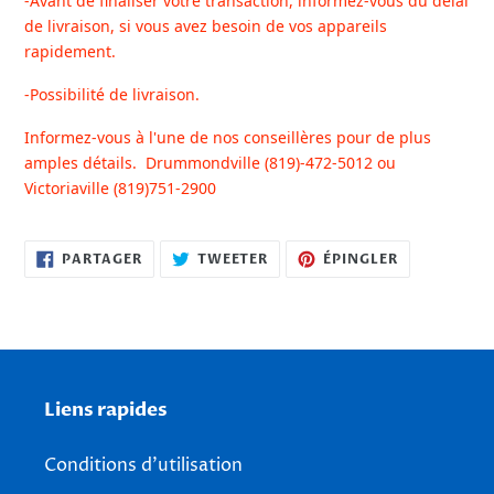
-Avant de finaliser votre transaction, informez-vous du délai
de livraison, si vous avez besoin de vos appareils
rapidement.
-Possibilité de livraison.
Informez-vous à l'une de nos conseillères pour de plus
amples détails.
Drummondville (819)-472-5012 ou
Victoriaville (819)751-2900
PARTAGER
TWEETER
ÉPINGLER
PARTAGER
TWEETER
ÉPINGLER
SUR
SUR
SUR
FACEBOOK
TWITTER
PINTEREST
Liens rapides
Conditions d'utilisation