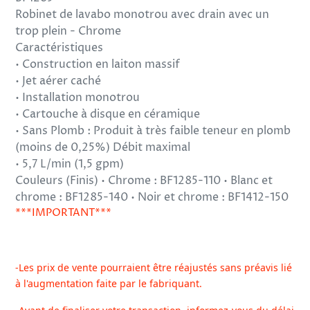
produit
Robinet de lavabo monotrou avec drain avec un
à
trop plein - Chrome
votre
Caractéristiques
panier
• Construction en laiton massif
• Jet aérer caché
• Installation monotrou
• Cartouche à disque en céramique
• Sans Plomb : Produit à très faible teneur en plomb
(moins de 0,25%) Débit maximal
• 5,7 L/min (1,5 gpm)
Couleurs (Finis) • Chrome : BF1285-110 • Blanc et
chrome : BF1285-140 • Noir et chrome : BF1412-150
***IMPORTANT***
-Les prix de vente pourraient être réajustés sans préavis lié
à l'augmentation faite par le fabriquant.