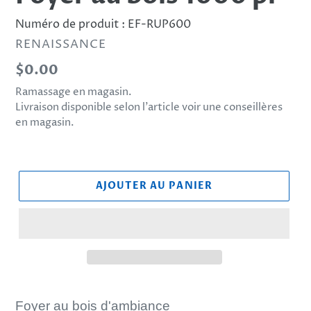
Numéro de produit :
EF-RUP600
DISTRIBUTEUR
RENAISSANCE
Prix
$0.00
normal
Ramassage en magasin.
Livraison disponible selon l’article voir une conseillères
en magasin.
AJOUTER AU PANIER
Ajout
d'un
Foyer au bois d'ambiance