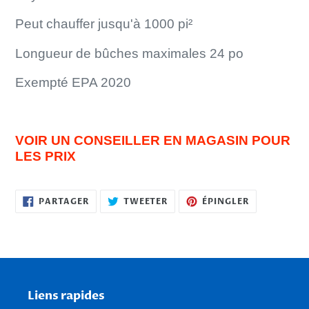
produit
à
Peut chauffer jusqu'à 1000 pi²
votre
panier
Longueur de bûches maximales 24 po
Exempté EPA 2020
VOIR UN CONSEILLER EN MAGASIN POUR
LES PRIX
PARTAGER
TWEETER
ÉPINGLER
PARTAGER
TWEETER
ÉPINGLER
SUR
SUR
SUR
FACEBOOK
TWITTER
PINTEREST
Liens rapides