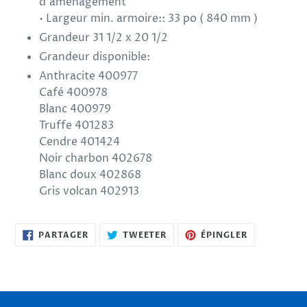
d'aménagement
• Largeur min. armoire:: 33 po ( 840 mm )
Grandeur 31 1/2 x 20 1/2
Grandeur disponible:
Anthracite 400977
Café 400978
Blanc 400979
Truffe 401283
Cendre 401424
Noir charbon 402678
Blanc doux 402868
Gris volcan 402913
PARTAGER
TWEETER
ÉPINGLER
PARTAGER
TWEETER
ÉPINGLER
SUR
SUR
SUR
FACEBOOK
TWITTER
PINTEREST