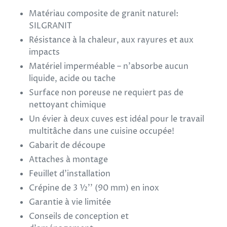
d'un
Matériau composite de granit naturel:
produit
SILGRANIT
à
Résistance à la chaleur, aux rayures et aux
votre
impacts
panier
Matériel imperméable – n'absorbe aucun
liquide, acide ou tache
Surface non poreuse ne requiert pas de
nettoyant chimique
Un évier à deux cuves est idéal pour le travail
multitâche dans une cuisine occupée!
Gabarit de découpe
Attaches à montage
Feuillet d'installation
Crépine de 3 ½'' (90 mm) en inox
Garantie à vie limitée
Conseils de conception et