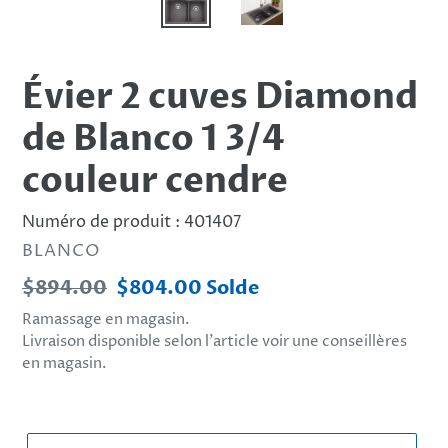
Évier 2 cuves Diamond
de Blanco 1 3/4
couleur cendre
Numéro de produit :
401407
DISTRIBUTEUR
BLANCO
Prix
$894.00
Prix
$804.00
Solde
normal
réduit
Ramassage en magasin.
Livraison disponible selon l’article voir une conseillères
en magasin.