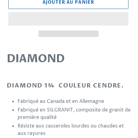
AJOUTER AU PANIER
Ajout
d'un
DIAMOND
produit
à
votre
panier
DIAMOND 1¾ COULEUR CENDRE.
Fabriqué au Canada et en Allemagne
Fabriqué en SILGRANIT, composite de granit de
première qualité
Résiste aux casseroles lourdes ou chaudes et
aux rayures