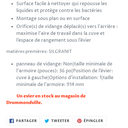
Surface facile à nettoyer qui repousse les
liquides et protège contre les bactéries
Montage sous plan ou en surface
Orifice(s) de vidange déplacé(s) vers l’arrière :
maximise l’aire de travail dans la cuve et
l’espace de rangement sous l’évier
matières premières:
SILGRANIT
panneau de vidange: Non
|
taille minimale de
l’armoire (pouces): 36 po
|
Position de l’évier:
cuve à gauche
|
Options d’installation: 1
|
taille
minimale de l’armoire: 914 mm
Un evier en stock au magasin de
Drummondville.
PARTAGER
TWEETER
ÉPINGLER
PARTAGER
TWEETER
ÉPINGLER
SUR
SUR
SUR
FACEBOOK
TWITTER
PINTEREST