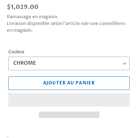
Prix
$1,029.00
normal
Ramassage en magasin.
Livraison disponible selon l’article voir une conseillères
en magasin.
Couleur
AJOUTER AU PANIER
Ajout
d'un
-