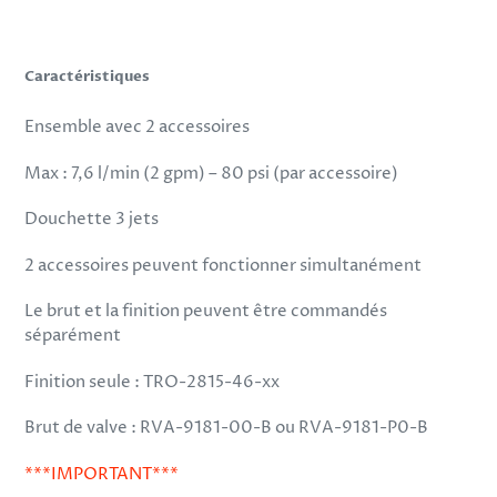
produit
à
votre
Caractéristiques
panier
Ensemble avec 2 accessoires
Max : 7,6 l/min (2 gpm) – 80 psi (par accessoire)
Douchette 3 jets
2 accessoires peuvent fonctionner simultanément
Le brut et la finition peuvent être commandés
séparément
Finition seule : TRO-2815-46-xx
Brut de valve : RVA-9181-00-B ou RVA-9181-P0-B
***IMPORTANT***