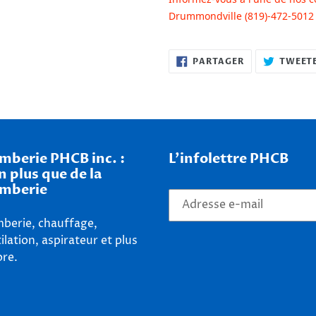
Drummondville (819)-472-5012 o
PARTAGER
PARTAGER
TWEET
SUR
FACEBOOK
mberie PHCB inc. :
L'infolettre PHCB
n plus que de la
mberie
berie, chauffage,
ilation, aspirateur et plus
re.