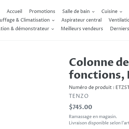
Accueil
Promotions
Salle de bain
Cuisine
uffage & Climatisation
Aspirateur central
Ventilati
ation & démonstrateur
Meilleurs vendeurs
Derniers
Colonne de
fonctions,
Numéro de produit :
ETZST
DISTRIBUTEUR
TENZO
Prix
$745.00
normal
Ramassage en magasin.
Livraison disponible selon l’a