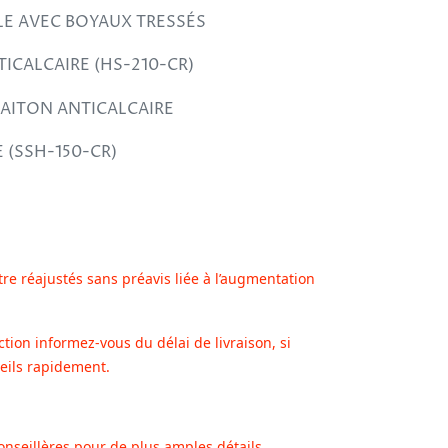
LE AVEC BOYAUX TRESSÉS
ICALCAIRE (HS-210-CR)
 LAITON ANTICALCAIRE
 (SSH-150-CR)
tre réajustés sans préavis liée à l’augmentation
ction informez-vous du délai de livraison, si
eils rapidement.
onseillères pour de plus amples détails.