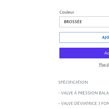
Couleur
AJ
Plus 
Ajout
d'un
SPÉCIFICATION
produit
à
- VALVE À PRESSION BALA
votre
- VALVE DÉVIATRICE 3 F
panier