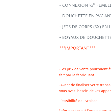
- CONNEXION ½’’ FEMEL
- DOUCHETTE EN PVC ANT
- JETS DE CORPS (3X) EN
- BOYAUX DE DOUCHETTE
***IMPORTANT***
-Les prix de vente pourraient ê
fait par le fabriquant.
-Avant de finaliser votre transa
vous avez besoin de vos appar
-Possibilité de livraison.
Informez-vous à l'une de nos c