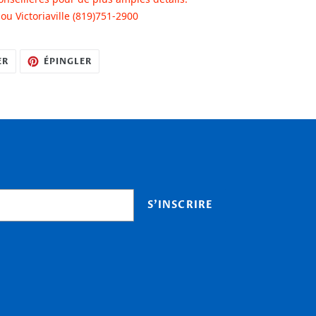
u Victoriaville (819)751-2900
TWEETER
ÉPINGLER
ER
ÉPINGLER
SUR
SUR
TWITTER
PINTEREST
S'INSCRIRE