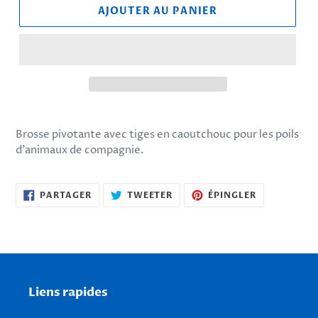
AJOUTER AU PANIER
Ajout
d'un
Brosse pivotante avec tiges en caoutchouc pour les poils
produit
d'animaux de compagnie.
à
votre
panier
PARTAGER
TWEETER
ÉPINGLER
PARTAGER
TWEETER
ÉPINGLER
SUR
SUR
SUR
FACEBOOK
TWITTER
PINTEREST
Liens rapides