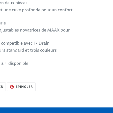
 en deux pièces
et une cuve profonde pour un confort
erie
 ajustables novatrices de MAAX pour
 compatible avec F² Drain
urs standard et trois couleurs
air disponible
TWEETER
ÉPINGLER
ER
ÉPINGLER
SUR
SUR
TWITTER
PINTEREST