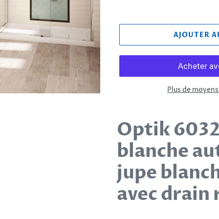
AJOUTER A
Plus de moyens
Ajout
d'un
Optik 6032
produit
blanche au
à
votre
jupe blanch
panier
avec drain 