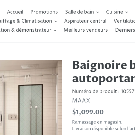
Accueil
Promotions
Salle de bain
Cuisine
uffage & Climatisation
Aspirateur central
Ventilati
ation & démonstrateur
Meilleurs vendeurs
Derniers
Baignoire 
autoportan
Numéro de produit :
10557
DISTRIBUTEUR
MAAX
Prix
$1,099.00
normal
Ramassage en magasin.
Livraison disponible selon l’a