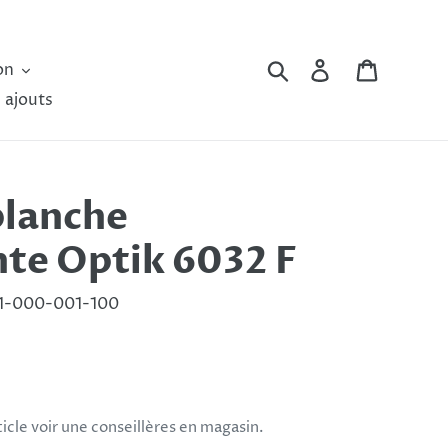
Rechercher
Se connecter
Panier
on
 ajouts
blanche
te Optik 6032 F
1-000-001-100
rticle voir une conseillères en magasin.