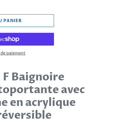
U PANIER
 de paiement
 F Baignoire
toportante avec
e en acrylique
réversible