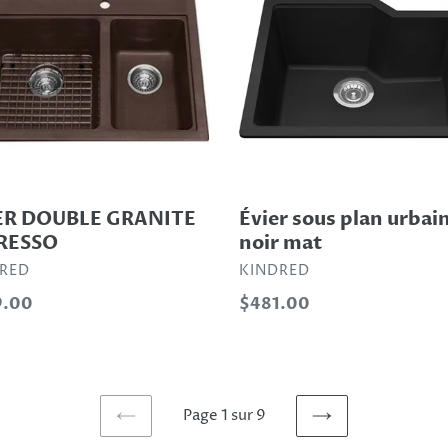
ITE
plan
ESSO
urbain
noir
mat
ER DOUBLE GRANITE
Évier sous plan urbai
RESSO
noir mat
RIBUTEUR
DISTRIBUTEUR
RED
KINDRED
9.00
Prix
$481.00
al
normal
Page 1 sur 9
PAGE
PAGE