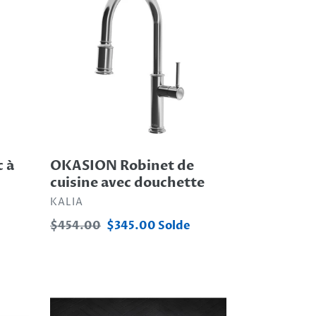
de
cuisine
avec
douchette
c à
OKASION Robinet de
cuisine avec douchette
DISTRIBUTEUR
KALIA
Prix
$454.00
Prix
$345.00
Solde
normal
réduit
Évier
de