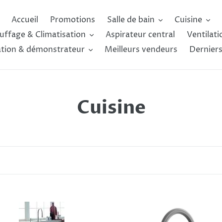
Accueil
Promotions
Salle de bain
Cuisine
uffage & Climatisation
Aspirateur central
Ventilati
ation & démonstrateur
Meilleurs vendeurs
Derniers
C
Cuisine
o
l
l
e
EXKI
c
Robinet