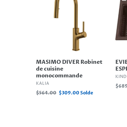
Robinet
GRAN
de
ESPR
cuisine
monocommande
MASIMO DIVER Robinet
EVI
de cuisine
ESP
monocommande
DIST
KIND
DISTRIBUTEUR
KALIA
Prix
$68
Prix
$564.00
Prix
$309.00
Solde
norm
normal
réduit