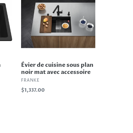
cuisine
sous
plan
noir
mat
avec
accessoire
n
Évier de cuisine sous plan
noir mat avec accessoire
DISTRIBUTEUR
FRANKE
Prix
$1,337.00
normal