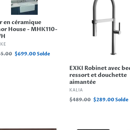
mique
t
avec
r
bec
i
e
à
r en céramique
ressort
or House - MHK110-
o
10-
et
WH
H
douchette
n
RIBUTEUR
NKE
aimantée
45.00
Prix
$699.00
Solde
:
al
réduit
EXKI Robinet avec be
ressort et douchette
aimantée
DISTRIBUTEUR
KALIA
Prix
$489.00
Prix
$289.00
Solde
normal
réduit
R
Évier
BLE
sous