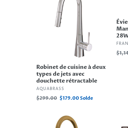
cuisine
céra
à
Mano
deux
Hous
Évie
types
-
Man
de
MHK1
28
jets
28W
DIST
FRA
avec
douchette
Prix
$1,1
rétractable
norm
Robinet de cuisine à deux
types de jets avec
douchette rétractable
DISTRIBUTEUR
AQUABRASS
Prix
$299.00
Prix
$179.00
Solde
normal
réduit
MASIMO
EVIE
DIVER
DOU